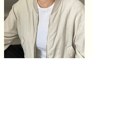
KRISTINA PRASCHAK
Selbständige Osteopathin in eigener
Praxis Physiotherapeutin
Heilpraktikerin
Manualtherapeutin
Dozentin für Funktionelle Anatomie am
Yogazentrum